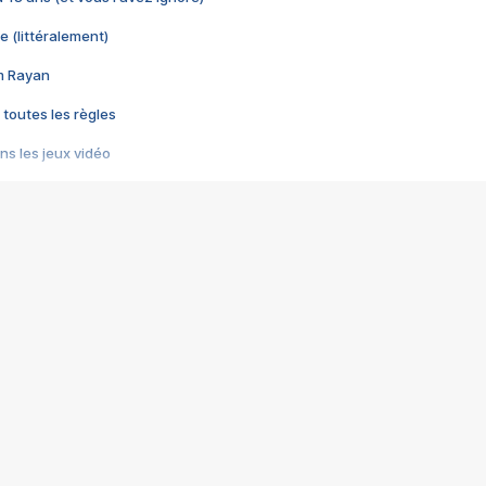
e (littéralement)
im Rayan
 toutes les règles
s les jeux vidéo
us choquant de Rockstar ? - Le scandale BULLY
e plus moche de Steam
du RÊVE tourne au CAUCHEMAR
pendant 8 heures
it… à tort
umiliés par un jeu vidéo
ire - Final Fantasy 8
ti un empire - Age of Empires