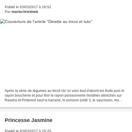
Publié le 03/03/2017 à 16:52
Par
mariechristineb
Après la série de légumes au tricot clic ici voici tout d'abord les fruits puis le
rayon boucherie et pour finir le rayon poissonnerie modèles dénichés sur
Ravelry et Pinterest sauf la banane, le poisson (vidé !), le saucisson, les
saucisses et le rosbeef,...
Princesse Jasmine
Publié le 03/03/2017 à 10:25